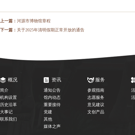
上一篇：
河源市博物馆章程
下一篇：
关于2025年清明假期正常开放的通告
概况
资讯
服务
简介
通知公告
参观指南
机构设置
馆内动态
志愿服务
历史沿革
重要接待
意见建议
大事记
党建
文创产品
联系我们
其他
媒体之声