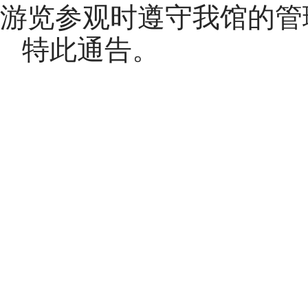
游览参观时遵守我馆的管
特此通告。