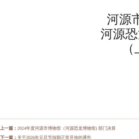
河源市
河源恐龙
（上
上一篇：
2024年度河源市博物馆（河源恐龙博物馆) 部门决算
下一篇：
关于2026年元旦节假期正常开放的通告