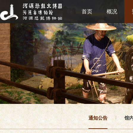
首页
概况
通知公告
馆