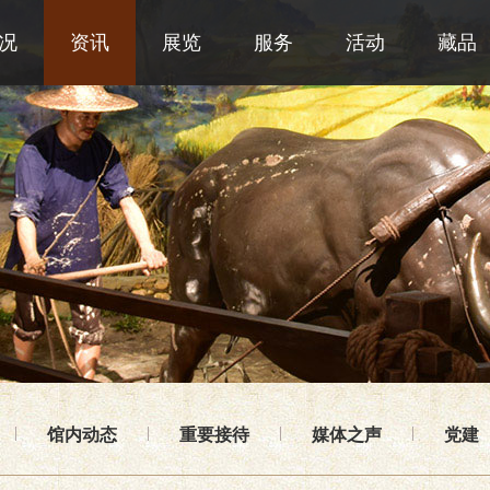
况
资讯
展览
服务
活动
藏品
馆内动态
重要接待
媒体之声
党建