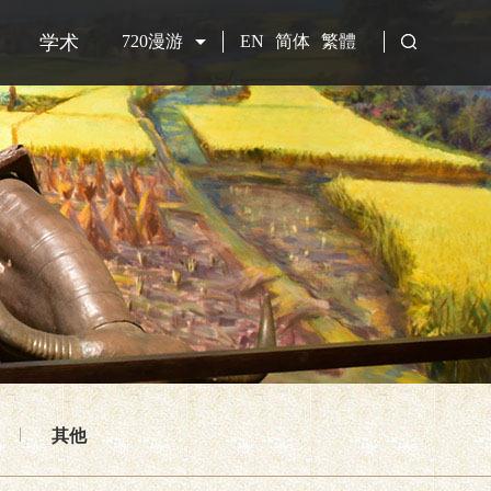
学术
720漫游
EN
简体
繁體
其他