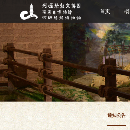
首页
概
通知公告