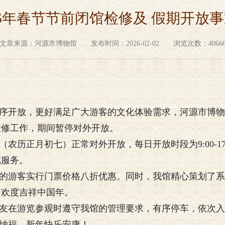
26年春节节前闭馆检修及 假期开放
文章来源：河源市博物馆 发布时间：2026-02-02 浏览次数：4066
开放，更好满足广大游客的文化体验需求，河源市博物馆、河
检修工作，期间暂停对外开放。
日（农历正月初七）正常对外开放，每日开放时段为9:00-17:
览服务。
的游客实行门票价格八折优惠。同时，我馆精心策划了系
，欢度吉祥中国年。
友在游览参观时遵守我馆的管理要求，有序停车，依次入
纳福，新年快乐安康！