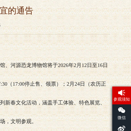
事宜的通告
6
源恐龙博物馆将于2026年2月12日至16日
30（17:00停止售、领票）；2月24日（农历正
参观须知
列新春文化活动，涵盖手工体验、特色展览、
微信
场，文明参观。