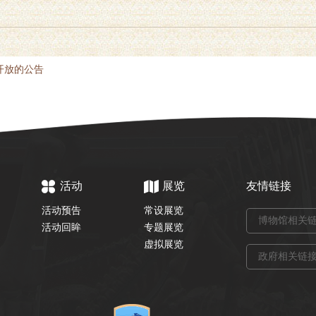
开放的公告
活动
展览
友情链接
活动预告
常设展览
博物馆相关
活动回眸
专题展览
虚拟展览
政府相关链