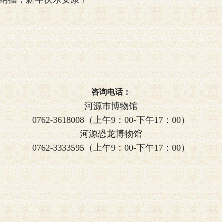
咨询电话：
河源市博物馆
0762-3618008（上午9：00-下午17：00）
河源恐龙博物馆
0762-3333595（上午9：00-下午17：00）