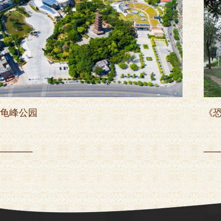
龟峰公园
《