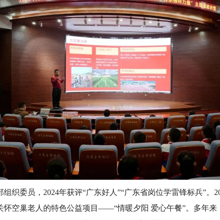
组织委员，2024年获评“广东好人”“广东省岗位学雷锋标兵”。2
怀空巢老人的特色公益项目——“情暖夕阳 爱心午餐”。多年