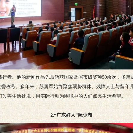
行者。他的新闻作品先后斩获国家及省市级奖项50余次，多篇被
项荣誉称号。多年来，苏勇军始终聚焦弱势群体、残障人士与留守
们改善生活处境，用实际行动为困境中的人们点亮生活希望。
2.“广东好人”阮少湖