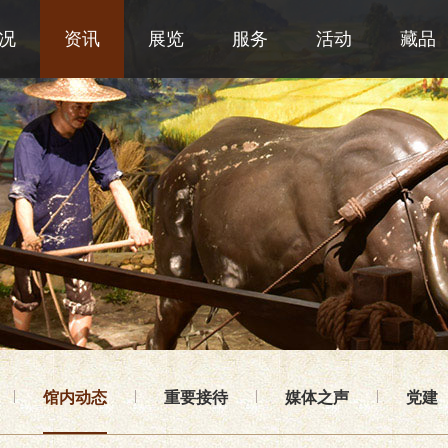
况
资讯
展览
服务
活动
藏品
馆内动态
重要接待
媒体之声
党建