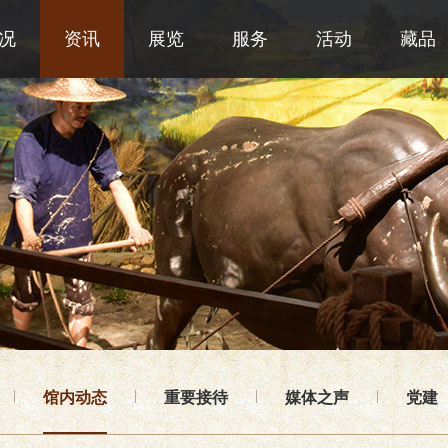
况
资讯
展览
服务
活动
藏品
馆内动态
重要接待
媒体之声
党建