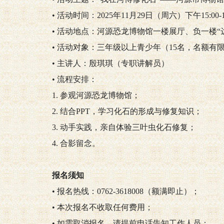
• 活动时间：2025年11月29日（周六）下午15:00-16
• 活动地点：河源恐龙博物馆一楼展厅、负一楼“
• 活动对象：三年级以上青少年（15名，名额有
• 主讲人：殷琪琪（专职讲解员）
• 流程安排：
1. 参观河源恐龙博物馆；
2. 结合PPT，学习化石的形成与修复知识；
3. 动手实践，亲自体验三叶虫化石修复；
4. 合影留念。
报名须知
• 报名热线：0762-3618008（额满即止）；
• 本次报名不收取任何费用；
• 如需取消报名，请提前电话告知工作人员；