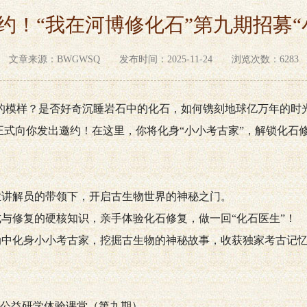
约！“我在河博修化石”第九期招募“
文章来源：BWGWSQ 发布时间：2025-11-24 浏览次数：6283
的模样？是否好奇沉睡岩石中的化石，如何镌刻地球亿万年的时
正式向你发出邀约！在这里，你将化身“小小考古家”，解锁化石
业讲解员的带领下，开启古生物世界的神秘之门。
成与修复的硬核知识，亲手体验化石修复，做一回“化石医生”！
动中化身小小考古家，挖掘古生物的神秘故事，收获独家考古记
馆公益研学体验课堂（第九期）