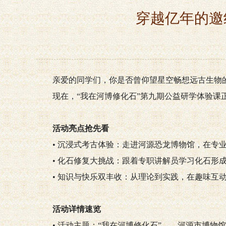
穿越亿年的邀
亲爱的同学们，你是否曾仰望星空畅想远古生物
现在，“我在河博修化石”第九期公益研学体验课
活动亮点抢先看
• 沉浸式考古体验：走进河源恐龙博物馆，在专
• 化石修复大挑战：跟着专职讲解员学习化石形
• 知识与快乐双丰收：从理论到实践，在趣味互
活动详情速览
• 活动主题：“我在河博修化石”——河源市博物