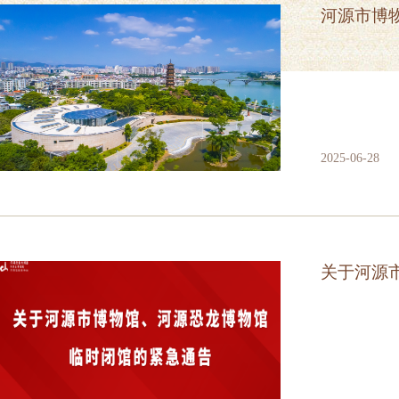
河源市博
2025-06-28
关于河源