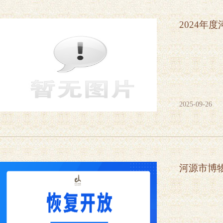
2024年
2025-09-26
河源市博