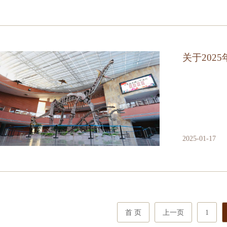
关于202
2025-01-17
首 页
上一页
1