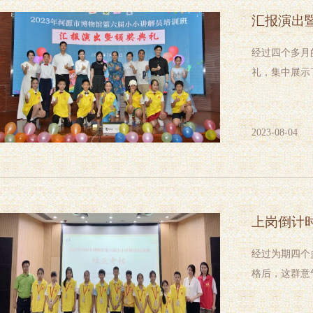
汇报演出暨
经过四个多月
礼，集中展示
2023-08-04
上岗倒计时
经过为期四个
格后，这群意